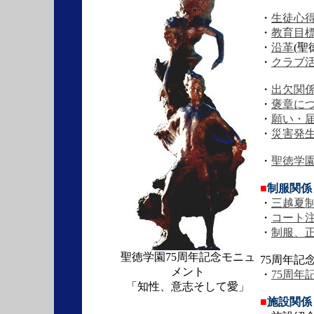
・
生徒心
・
教育目
・
沿革
(
・
クラブ
・
出欠関
・
褒章に
・
願い・
・
災害発
・
聖徳学
■
制服関係
・
三越夏制
・
コート
・
制服、正
聖徳学園75周年記念モニュ
75周年記
メント
・
75周年
「知性、意志そして愛」
■
施設関係