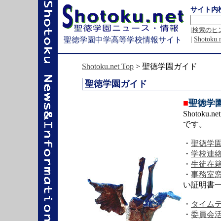
サイト内
[
検索のヒ
|
Shotok
聖徳学園中学高等学校情報サイト
Shotoku.net Top
> 聖徳学園ガイド
聖徳学園ガイド
■
聖徳学
Shotok
です。
・
聖徳学
・
学校連
・
生徒在
・
事務室
い証明書一
・
タイム
・
委員会