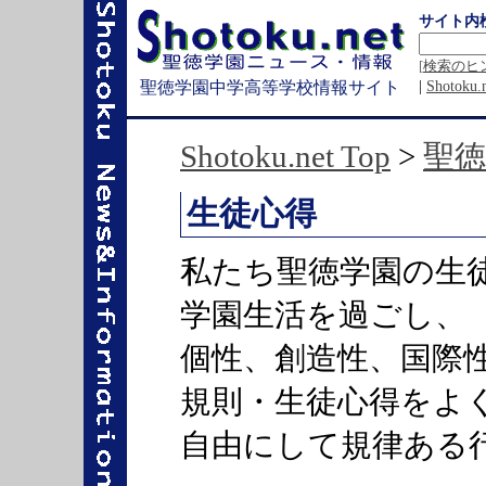
サイト内
[
検索のヒ
|
Shotok
聖徳学園中学高等学校情報サイト
Shotoku.net Top
>
聖
生徒心得
私たち聖徳学園の生
学園生活を過ごし、
個性、創造性、国際
規則・生徒心得をよ
自由にして規律ある