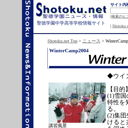
サイト内
[
検索のヒ
聖徳学園中学高等学校情報サイト
|
Shotok
Shotoku.net Top
>
ニュース
> WinterCam
WinterCamp2004
◆ウイ
【目的
(1)
特性を
る。
(2)
けると
講習風景