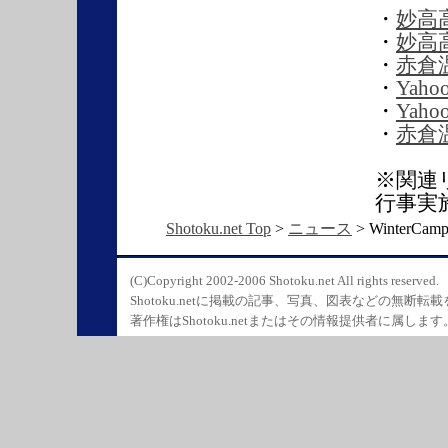
・
妙高
・
妙高
・
赤倉
・
Ya
・
Yah
・
赤倉
※関連リ
行事実
Shotoku.net Top
>
ニュース
> WinterCam
(C)Copyright 2002-2006 Shotoku.net All rights reserved.
Shotoku.netに掲載の記事、写真、図表などの無断転
著作権はShotoku.netまたはその情報提供者に属します