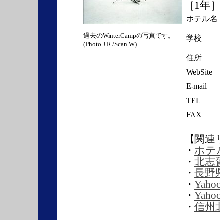
［1年
ホテル名
過去のWinterCampの写真です。
学校
(Photo J.R /Scan W)
住所
WebSite
E-mail
TEL
FAX
【関連
・
ホテ
・
北志
・
長野
・
Yah
・
Ya
・
信州