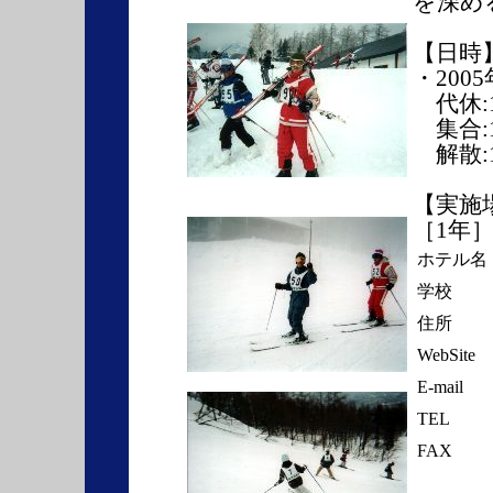
を深め
【日時
・200
代休:1
集合:1
解散:1
【実施
［1年
ホテル名
学校
住所
WebSite
E-mail
TEL
FAX