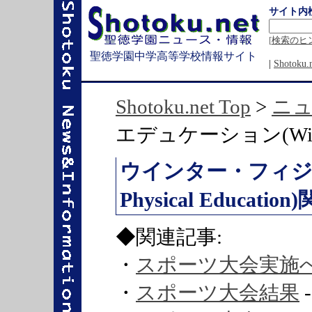
サイト内
[
検索のヒ
聖徳学園中学高等学校情報サイト
|
Shotok
Shotoku.net Top
>
ニ
エデュケーション(Winter P
ウインター・フィジカ
Physical Educati
◆関連記事:
・
スポーツ大会実施
・
スポーツ大会結果