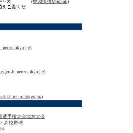
歩４分
(地図提供MapFan)
図をご覧くだ
.metro.tokyo.jp/
)
kogyo-h.metro.tokyo.jp/
)
ashi-h.metro.tokyo.jp/
)
高校野球選手権大会地方大会
ポーツ 高校野球
球