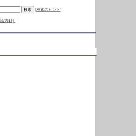
[
検索のヒント
] 

護方針)
|