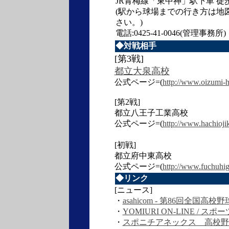
JR青梅線「東中神」駅下車 徒
(駅から球場までの行き方は地
さい。)
電話:0425-41-0046(管理事務所)
◆対戦相手
[第3戦]
都立大泉高校
公式ページ=(
http://www.oizumi-h
[第2戦]
都立八王子工業高校
公式ページ=(
http://www.hachioji
[初戦]
都立府中東高校
公式ページ=(
http://www.fuchuhig
◆リンク
[ニュース]
・
asahicom - 第86回全国
・
YOMIURI ON-LINE / ス
・
スポニチアネックス 高校野