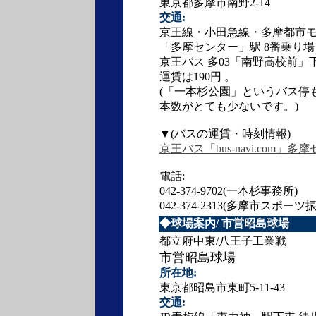
東京都多摩市南野2-14
交通:
京王線・小田急線・多摩都市
「多摩センター」駅 8番乗り場
京王バス 多03「南野高校前」
運賃は190円 。
(「
一本杉公園
」というバス停
本数がとても少ないです。)
▼(バスの運賃・時刻情報)
京王バス「bus-navi.com」多
電話:
042-374-9702(一本杉事務所)
042-374-2313(多摩市スポー
◆球場案内/
市営昭島球場
都立府中東/八王子工業戦
市営昭島球場
所在地:
東京都昭島市東町5-11-43
交通: