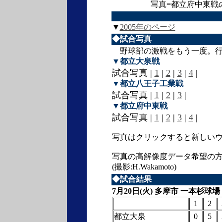
写真=都立府中東戦
▼
2005年のページ
◆試合写真
野球部の激戦をもう一度。行
▼都立大泉戦
試合写真 |
1
|
2
|
3
|
4
|
▼都立八王子工業戦
試合写真 |
1
|
2
|
3
|
▼都立府中東戦
試合写真 |
1
|
2
|
3
|
4
|
写真はクリックすると新しい
写真の高解像度データ希望の
(撮影:H.Wakamoto)
◆試合結果
7月20日(火) 多摩市 一本杉球場
1
2
都立大泉
0
5