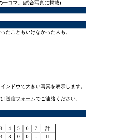
の一コマ。(試合写真に掲載)
ったこともいけなかった人も。
ウインドウで大きい写真を表示します。
方は
送信フォーム
でご連絡ください。
3
4
5
6
7
計
3
3
0
0
-
11