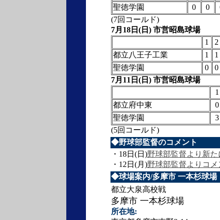
聖徳学園
0
0
(7回コールド)
7月18日(日) 市営昭島球場
1
2
都立八王子工業
1
1
聖徳学園
0
0
7月11日(日) 市営昭島球場
1
都立府中東
0
聖徳学園
3
(5回コールド)
◆野球部監督のコメント
・18日(日)
野球部監督より新た
・12日(月)
野球部監督よりコメ
◆球場案内/多摩市 一本杉球場
都立大泉高校戦
多摩市 一本杉球場
所在地: