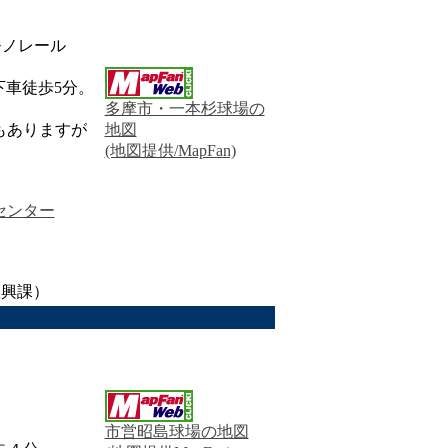
モノレール
下車徒歩5分。
多摩市・一本杉球場の
もありますが
地図
(地図提供/MapFan)
摩センター
ツ振興課）
市営昭島球場の地図