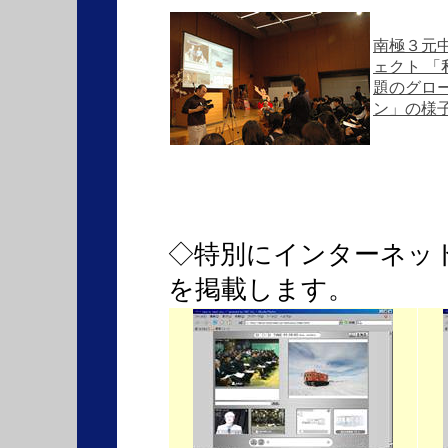
南極３元
ェクト 「
題のグロ
ン」の様
◇特別にインターネッ
を掲載します。