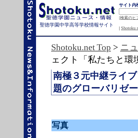
サイト内
[
検索のヒ
聖徳学園中学高等学校情報サイト
|
Shotok
Shotoku.net Top
>
ニ
ェクト「私たちと環
南極３元中継ライブ
題のグローバリゼ
写真