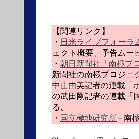
【関連リンク】
・
日米ライブフォーラ
ェクト概要、予告ムー
・
朝日新聞社「南極プ
新聞社の南極プロジェ
中山由美記者の連載「
の武田剛記者の連載「
る。
・
国立極地研究所
- 南