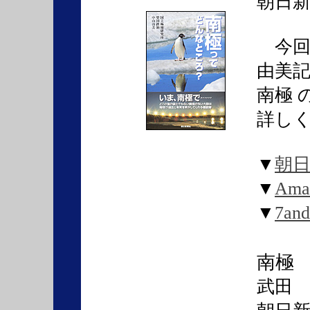
朝日新聞
今回
由美
南極 
詳し
▼
朝
▼
Ama
▼
7a
南極
武田