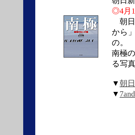
朝日新聞
◎4月
朝日
から
の。
南極
る写
▼
朝
▼
7a