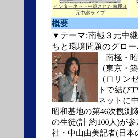
インターネット中継された南極３
元中継ライブ
概要
▼テーマ:南極３元中
ちと環境問題のグロー
南極・昭
（東京・
（ロサンゼ
トで結びT
ネットに中
昭和基地の第46次観測
の生徒(計 約100人)
社・中山由美記者(日