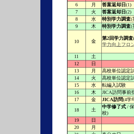
6
月
答案返却日
(1)
7
火
答案返却日
(2)
8
水
特別学力調査
(
9
木
特別学力調査
(
第2回学力調査
金
10
学力向上フロ
11
土
12
日
13
月
高校単位認定試験
14
火
高校単位認定試験
15
水
転編入試験
16
木
JICA訪問事前
17
金
JICA訪問
(4学
中学修了式
/ 
土
18
校)
19
日
20
月