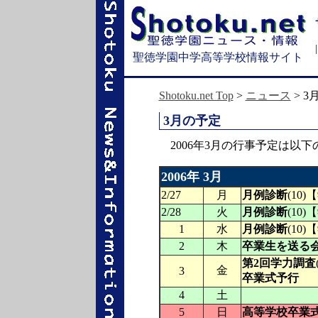
聖徳学園中学高等学校情報サイト
Shotoku.net Top
>
ニュース
> 3
3月の予定
2006年3月の行事予定は以下
2006年 3月
2/27
月
月例診断
(10
2/28
火
月例診断
(10
1
水
月例診断
(10
2
木
卒業生を送る
第2回学力調査
金
3
卒業式予行
4
土
5
日
高等学校卒業