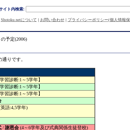
サイト内検索:
|
Shotoku.netについて
|
お問い合わせ
|
プライバシーポリシー(個人情報保
月の予定(2006)
の通りです。
)【学習診断:1～5学年】
)【学習診断:1～5学年】
)【学習診断:1～5学年】
会
(英語:4,5学年)
式
/
謝恩会
(4～6学年及び式典関係生徒登校)