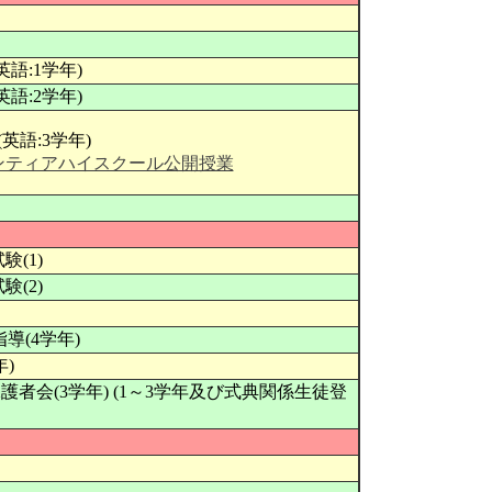
英語:1学年)
英語:2学年)
(英語:3学年)
ンティアハイスクール公開授業
(1)
(2)
指導(4学年)
年)
保護者会(3学年) (1～3学年及び式典関係生徒登