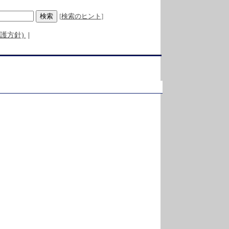
[
検索のヒント
] 

護方針)
|