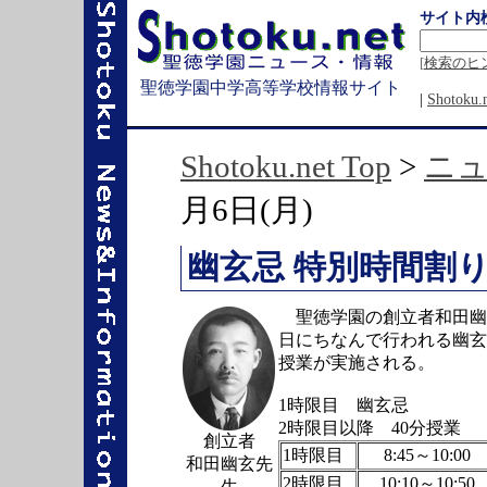
サイト内
[
検索のヒ
聖徳学園中学高等学校情報サイト
|
Shotok
Shotoku.net Top
>
ニ
月6日(月)
幽玄忌 特別時間割り実
聖徳学園の創立者和田幽玄
日にちなんで行われる幽玄
授業が実施される。
1時限目 幽玄忌
2時限目以降 40分授業
創立者
1時限目
8:45～10:00
和田幽玄先
2時限目
10:10～10:50
生