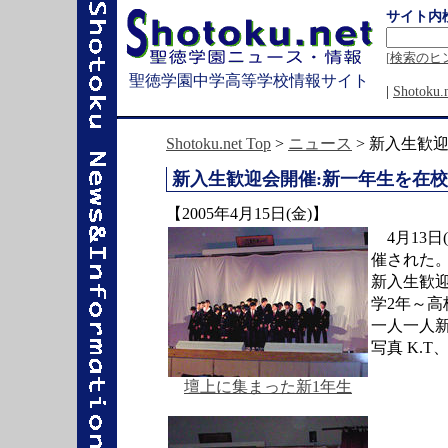
サイト内
[
検索のヒ
聖徳学園中学高等学校情報サイト
|
Shotok
Shotoku.net Top
>
ニュース
> 新入生歓
新入生歓迎会開催:新一年生を在
【2005年4月15日(金)】
4月13日
催された
新入生歓迎
学2年～高
一人一人
写真 K.T、
壇上に集まった新1年生