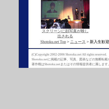
スクリーンに顔写真が映し
出される
Shotoku.net Top
>
ニュース
> 新入生歓
(C)Copyright 2002-2006 Shotoku.net All rights reserved.
Shotoku.netに掲載の記事、写真、図表などの無断転
著作権はShotoku.netまたはその情報提供者に属します