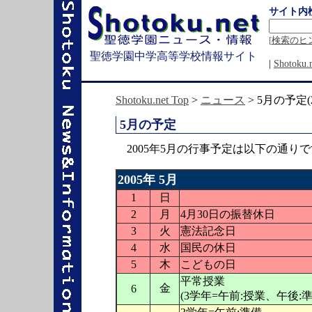
サイト内
[
検索のヒ
聖徳学園中学高等学校情報サイト
|
Shotok
Shotoku.net Top
>
ニュース
> 5月の予定(2
5月の予定
2005年5月の行事予定は以下の通り
2005年 5月
1
日
2
月
4月30日の振替休日
3
火
憲法記念日
4
水
国民の休日
5
木
こどもの日
平常授業
金
6
(3学年=午前:授業、午後:準