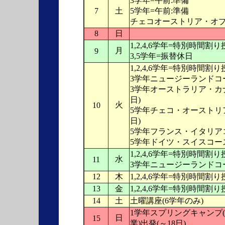
3学年=午前:準備
7
土
5学年=午前:準備
チェコオーストリア・オ
8
日
1,2,4,6学年=特別時間割
月
9
3,5学年=振替休日
1,2,4,6学年=特別時間割
3学年ニュージーランドコ
3学年オーストラリア・カナ
日)
火
10
5学年チェコ・オーストリア
日)
5学年フランス・イタリアコ
5学年ドイツ・スイスコース
1,2,4,6学年=特別時間割
水
11
3学年ニュージーランドコー
12
木
1,2,4,6学年=特別時間割
13
金
1,2,4,6学年=特別時間割
14
土
土曜講座(6学年のみ)
1学年スプリングキャンプ
日
15
業)出発(～18日)