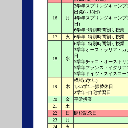
2学年スプリングキャンプ
出発(～18日)
16
月
4学年スプリングキャンプ(
日)
6学年=特別時間割り授業
17
火
6学年=特別時間割り授業
6学年=特別時間割り授業
3学年オーストラリア・カ
日
水
18
5学年チェコ・オーストリ
5学年フランス・イタリア
5学年ドイツ・スイスコー
模試(6学年)
19
木
1,3,5学年=振替休日
2学年=自宅学習日
20
金
平常授業
21
土
22
日
開校記念日
23
月
24
火