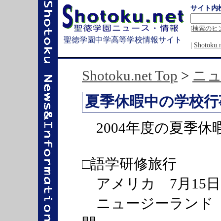
サイト内
[
検索のヒ
聖徳学園中学高等学校情報サイト
|
Shotok
Shotoku.net Top
>
ニ
夏季休暇中の学校行
2004年度の夏季
□語学研修旅行
アメリカ 7月15日(木
ニュージーランド 7月