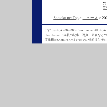
公
[
Shotoku.net Top
>
ニュース
> 2
(C)Copyright 2002-2006 Shotoku.net All rights 
Shotoku.netに掲載の記事、写真、図表
著作権はShotoku.netまたはその情報提供