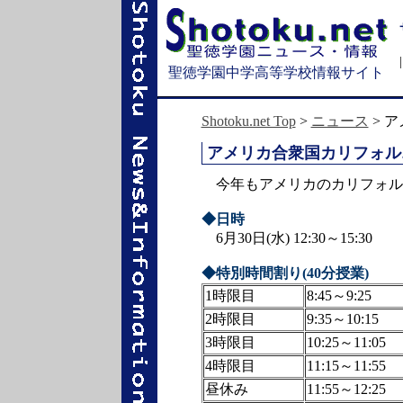
聖徳学園中学高等学校情報サイト
Shotoku.net Top
>
ニュース
> 
アメリカ合衆国カリフォル
今年もアメリカのカリフォルニ
◆日時
6月30日(水) 12:30～15:30
◆特別時間割り(40分授業)
1時限目
8:45～9:25
2時限目
9:35～10:15
3時限目
10:25～11:05
4時限目
11:15～11:55
昼休み
11:55～12:25