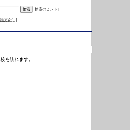
[
検索のヒント
] 

護方針)
|
学校を訪れます。