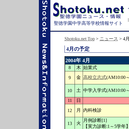
聖徳学園中学高等学校情報サイト
Shotoku.net Top
>
ニュース
> 4
4月の予定
2004年 4月
8
木
始業式
金
高校立志式
(AM10:00～
9
土
中学入学式(AM10:00～
10
11
日
月
内科検診
12
月例診断[1]
火
13
【実力診断:1～5学年