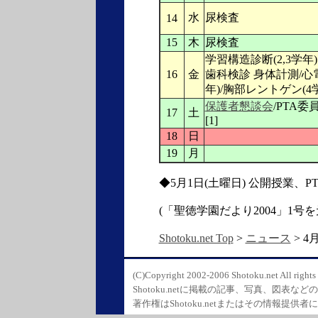
水
尿検査
14
15
木
尿検査
学習構造診断(2,3学年)
16
金
歯科検診 身体計測/心電図(
年)/胸部レントゲン(4
保護者懇談会
/PTA委
17
土
[1]
18
日
19
月
◆5月1日(土曜日) 公開授業、P
(「聖徳学園だより2004」1号を
Shotoku.net Top
>
ニュース
> 4
(C)Copyright 2002-2006 Shotoku.net All rights 
Shotoku.netに掲載の記事、写真、図表
著作権はShotoku.netまたはその情報提供