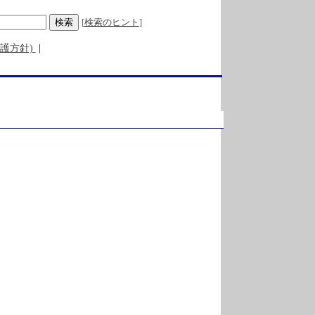
[
検索のヒント
] 

護方針)
|