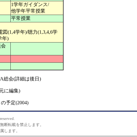
1学年ガイダンス/
他学年平常授業
平常授業
1,4学年)/聴力(1,3,4,6学
学年)
員会
TA総会(詳細は後日)
元に編集)
月の予定(2004)
reserved.
などの無断転載を禁止します。
者に属します。