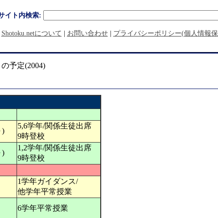
サイト内検索:
|
Shotoku.netについて
|
お問い合わせ
|
プライバシーポリシー(個人情報保
月の予定(2004)
5,6学年/関係生徒出席
)
9時登校
1,2学年/関係生徒出席
)
9時登校
1学年ガイダンス/
他学年平常授業
6学年平常授業
】